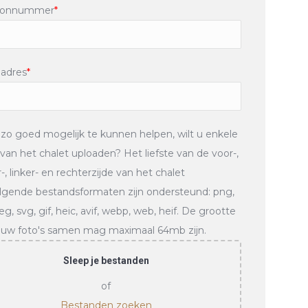
foonnummer
*
ladres
*
zo goed mogelijk te kunnen helpen, wilt u enkele
 van het chalet uploaden? Het liefste van de voor-,
-, linker- en rechterzijde van het chalet
lgende bestandsformaten zijn ondersteund: png,
peg, svg, gif, heic, avif, webp, web, heif. De grootte
l uw foto's samen mag maximaal 64mb zijn.
Sleep je bestanden
of
Bestanden zoeken