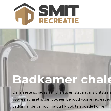
Badkamer chale
De meeste schades aan chalets en stacaravans ontstaa
voor een chalet is dan ook een behoud voor je recreatie
badkamer de verhuur natuurlijk ook ten goede komen.