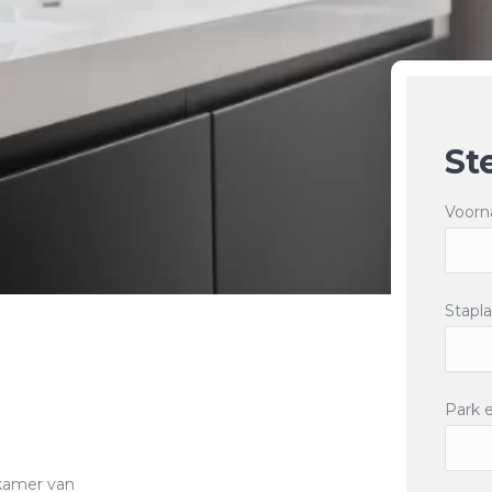
St
Voorn
Stapla
Park 
dkamer van