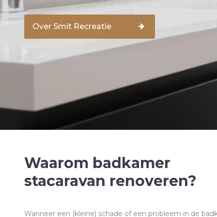
Over Smit Recreatie
Waarom badkamer
stacaravan renoveren?
Wanneer een (kleine) schade of een probleem in de ba