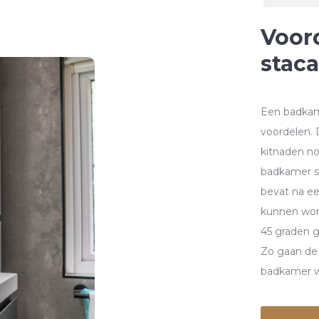
Voor
stac
Een badkame
voordelen. 
kitnaden no
badkamer s
bevat na e
kunnen wor
45 graden g
Zo gaan de 
badkamer w