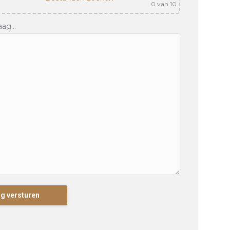
0
van 10
ag...