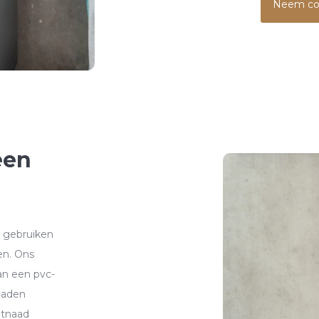
Neem co
een
n gebruiken
en. Ons
van een pvc-
tnaden
itnaad