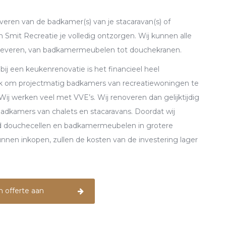
overen van de badkamer(s) van je stacaravan(s) of
an Smit Recreatie je volledig ontzorgen. Wij kunnen alle
 leveren, van badkamermeubelen tot douchekranen.
 bij een keukenrenovatie is het financieel heel
ijk om projectmatig badkamers van recreatiewoningen te
Wij werken veel met VVE’s. Wij renoveren dan gelijktijdig
dkamers van chalets en stacaravans. Doordat wij
ld douchecellen en badkamermeubelen in grotere
unnen inkopen, zullen de kosten van de investering lager
n offerte aan