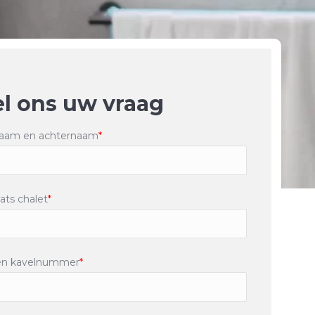
el ons uw vraag
aam en achternaam
*
ats chalet
*
en kavelnummer
*