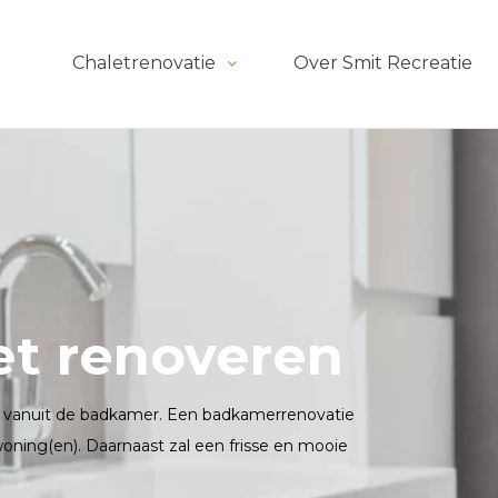
Chaletrenovatie
Over Smit Recreatie
t renoveren
n vanuit de badkamer. Een badkamerrenovatie
woning(en). Daarnaast zal een frisse en mooie