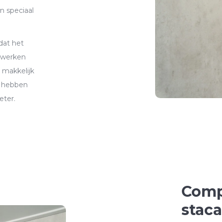
n speciaal
dat het
 werken
 makkelijk
n hebben
eter.
Comp
stac