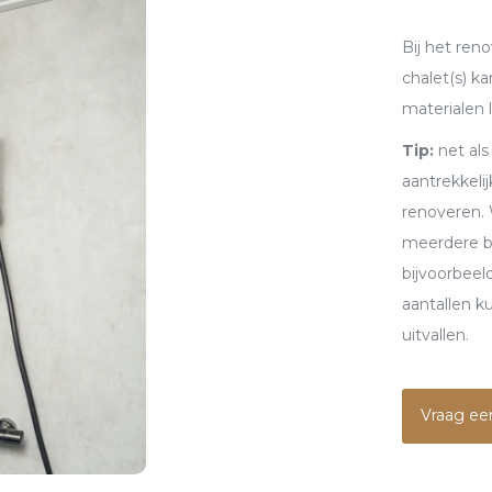
Bij het ren
chalet(s) k
materialen
Tip:
net als
aantrekkel
renoveren. 
meerdere ba
bijvoorbee
aantallen k
uitvallen.
Vraag ee