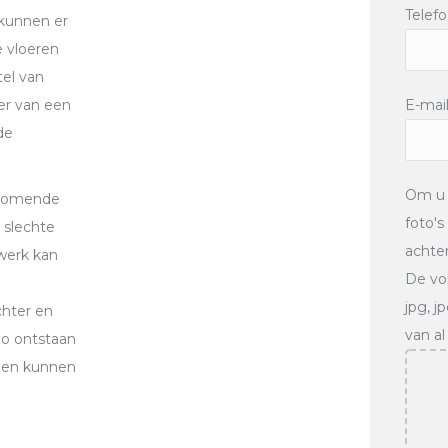
Tele
 kunnen er
e vloeren
el van
E-mai
er van een
de
Om u 
rkomende
foto's
 slechte
achter
werk kan
De vo
jpg, j
chter en
van a
Zo ontstaan
emen kunnen